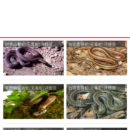
阿里山脊蛇(无毒蛇)详细资
台北腹链蛇(无毒蛇)详细资
料、图片及品种介绍
料、图片及品种介绍
无颞鳞腹链蛇(无毒蛇)详细资
白眉腹链蛇(无毒蛇)详细资
料、图片及品种介绍
料、图片及品种介绍