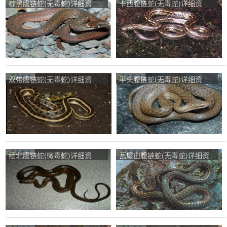
棕黑腹链蛇(无毒蛇)详细资
卡西腹链蛇(无毒蛇)详细资
料、图片及品种介绍
料、图片及品种介绍
双带腹链蛇(无毒蛇)详细资
平头腹链蛇(无毒蛇)详细资
料、图片及品种介绍
料、图片及品种介绍
缅北腹链蛇(微毒蛇)详细资
瓦屋山腹链蛇(无毒蛇)详细资
料、图片及品种介绍
料、图片及品种介绍