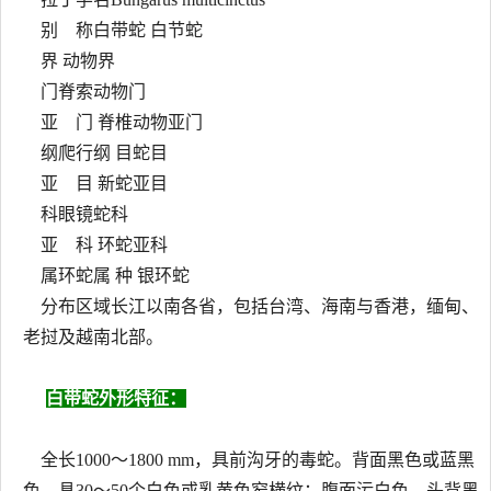
别 称白带蛇 白节蛇
界 动物界
门脊索动物门
亚 门 脊椎动物亚门
纲爬行纲 目蛇目
亚 目 新蛇亚目
科眼镜蛇科
亚 科 环蛇亚科
属环蛇属 种 银环蛇
分布区域长江以南各省，包括台湾、海南与香港，缅甸、
老挝及越南北部。
白带蛇外形特征：
全长1000～1800 mm，具前沟牙的毒蛇。背面黑色或蓝黑
色，具30～50个白色或乳黄色窄横纹；腹面污白色。头背黑