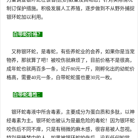
制订保护措施。积极发展人工养殖，逐步做到不从野外捕捉
银环蛇加以利用。
白带蛇价格？
又称银环蛇，是毒蛇，有些养蛇业的会养，如果你是当宠
物养，那就算了吧！被咬伤就麻烦了，目前价格不是很高，
成年蛇也就两百多一条，论斤80元一斤，刚孵化出的幼蛇价
格高，需要40元一条，白带蛇蛇蛋也要30元一枚。
白带蛇毒性：
银环蛇毒液中所含毒素，主要成分为蛋白质和多肽，以神
经毒素为主。银环蛇也被认为是最危险的毒蛇！因为银环蛇
咬伤后不同不痒，只是有稍微的麻木感，很容易被人忽视。
特别是睡梦中的人，如果被银环蛇咬伤后，没有任何知觉，