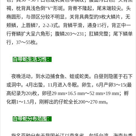
褐，枕背具浅色倒"V"形斑。背脊不隆起，尾末端较尖。头
椭圆形，与颈区分较不明显，关背具典型的9枚大鳞片，无
颊鳞，上唇鳞7，2-2-3式。背鳞平滑，通身15行，背正中一
行脊鳞扩大呈六角形；腹鳞203～231；肛鳞完整；尾下鳞单
行，37～55枚。
白带蛇生活习性：
夜晚活动，到水边捕食鱼、蛙或蛇类。白昼则隐匿于石下
或洞中。4月出蛰，11月进入冬眠。卵生，6月产卵3～15(最
高纪录为20)枚，卵径29 mm×16.5 mm～52 mm×19 mm；孵
化期1～1.5月，刚孵出的仔蛇全长200～270 mm。
白带蛇分布范围：
指名亚种分布于我国长江以南各省，包括台湾、海南与香