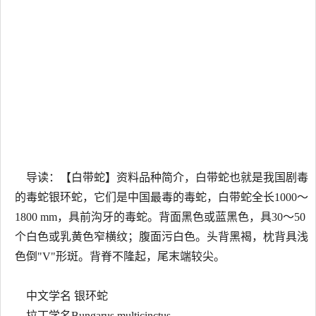
导读：【白带蛇】资料品种简介，白带蛇也就是我国剧毒
的毒蛇银环蛇，它们是中国最毒的毒蛇，白带蛇全长1000～
1800 mm，具前沟牙的毒蛇。背面黑色或蓝黑色，具30～50
个白色或乳黄色窄横纹；腹面污白色。头背黑褐，枕背具浅
色倒"V"形斑。背脊不隆起，尾末端较尖。
中文学名 银环蛇
拉丁学名Bungarus multicinctus