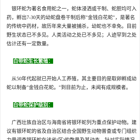
银环蛇为著名食用蛇之一，蛇体浸洒或干制、蛇胆均可入
药，孵出7-30天的幼蛇盘卷干制后称"金钱白花蛇"，是著名
的传统中药材，故历年来大量被捕杀，幼蛇也不幸免。目前
野生状态已不多见。人类活动之处已不多见；人迹罕到之处
估计还有一定数量。
白带蛇生长繁殖：
从50年代起就已开始人工养殖，其主要目的是取卵孵成幼
蛇以制备"金钱白花蛇。"到目前为止，未闻有成规模者。
白带蛇保护级别：
广西壮族自治区与海南省将银环蛇列为重点保护动物。建
议有银环蛇的省及自治区结合全国野生动物普查或专门组织
力量调查银环蛇在该省(区)的数量及其动态，针对实际情况