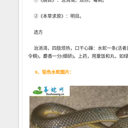
①《纲目》：治消渴，烦热，毒痢。
②《本草求原》：明目。
选方
治消渴，四肢烦热，口干心躁：水蛇一条(活者剥
令稠)，麝香一分(细研)。上药，用粟饭和丸，如
8、铅色水蛇图片：