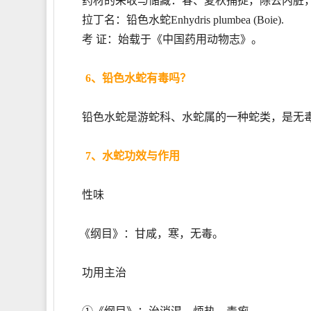
药材的采收与储藏：春、夏秋捕捉，除去内脏
拉丁名：铅色水蛇Enhydris plumbea (Boie).
考 证：始载于《中国药用动物志》。
6、铅色水蛇有毒吗？
铅色水蛇是游蛇科、水蛇属的一种蛇类，是无毒
7、水蛇功效与作用
性味
《纲目》：甘咸，寒，无毒。
功用主治