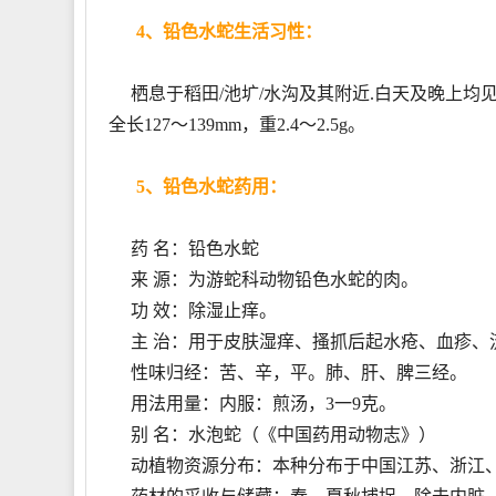
4、铅色水蛇生活习性：
栖息于稻田/池圹/水沟及其附近.白天及晚上均见活
全长127～139mm，重2.4～2.5g。
5、铅色水蛇药用：
药 名：铅色水蛇
来 源：为游蛇科动物铅色水蛇的肉。
功 效：除湿止痒。
主 治：用于皮肤湿痒、搔抓后起水疮、血疹、
性味归经：苦、辛，平。肺、肝、脾三经。
用法用量：内服：煎汤，3一9克。
别 名：水泡蛇（《中国药用动物志》）
动植物资源分布：本种分布于中国江苏、浙江、