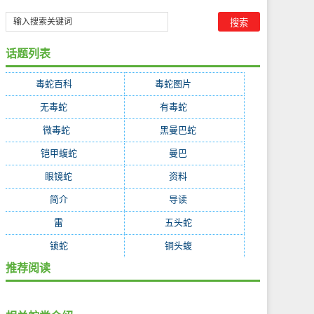
话题列表
毒蛇百科
(460)
毒蛇图片
(460)
无毒蛇
(250)
有毒蛇
(175)
微毒蛇
(29)
黑曼巴蛇
(1)
铠甲蝮蛇
(1)
曼巴
(1)
眼镜蛇
(1)
资料
(1)
简介
(1)
导读
(1)
雷
(1)
五头蛇
(1)
锁蛇
(1)
铜头蝮
(1)
推荐阅读