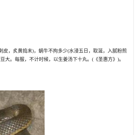
皮，炙黄捣末)，蜗牛不拘多少(水浸五日，取涎，入腻粉煎
绿豆大。每服，不计时候，以生姜汤下十丸。(《圣惠方》)。