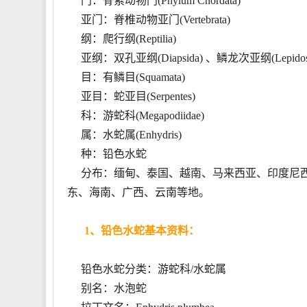
门：脊索动物门(Phylum Chordata)
亚门：脊椎动物亚门(Vertebrata)
纲：爬行纲(Reptilia)
亚纲：双孔亚纲(Diapsida) 、鳞龙次亚纲(Lepidosau
目：有鳞目(Squamata)
亚目：蛇亚目(Serpentes)
科：游蛇科(Megapodiidae)
属：水蛇属(Enhydris)
种：铅色水蛇
分布：缅甸、泰国、越南、马来西亚、印度尼西
东、海南、广西、云南等地。
1、铅色水蛇基本资料：
铅色水蛇分类：游蛇科/水蛇属
别名：水泡蛇