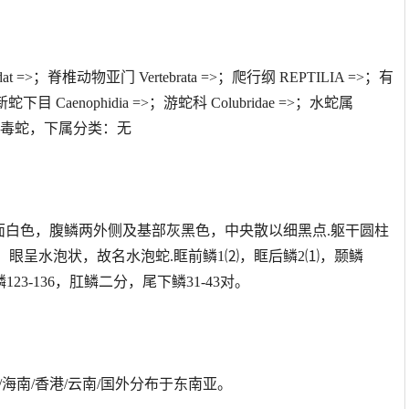
=>；脊椎动物亚门 Vertebrata =>；爬行纲 REPTILIA =>；有
下目 Caenophidia =>；游蛇科 Colubridae =>；水蛇属
是一种小型毒蛇，下属分类：无
，腹面白色，腹鳞两外侧及基部灰黑色，中央散以细黑点.躯干圆柱
，眼呈水泡状，故名水泡蛇.眶前鳞1⑵，眶后鳞2⑴，颞鳞
腹鳞123-136，肛鳞二分，尾下鳞31-43对。
/海南/香港/云南/国外分布于东南亚。