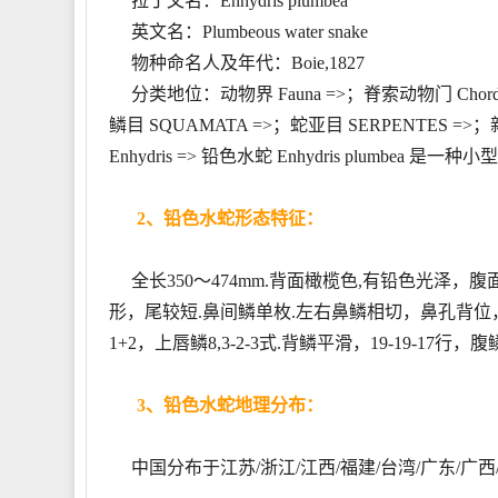
拉丁文名：Enhydris plumbea
英文名：Plumbeous water snake
物种命名人及年代：Boie,1827
分类地位：动物界 Fauna =>；脊索动物门 Chordat 
鳞目 SQUAMATA =>；蛇亚目 SERPENTES =>；新蛇
Enhydris => 铅色水蛇 Enhydris plumbea 
2、铅色水蛇形态特征：
全长350～474mm.背面橄榄色,有铅色光泽
形，尾较短.鼻间鳞单枚.左右鼻鳞相切，鼻孔背位
1+2，上唇鳞8,3-2-3式.背鳞平滑，19-19-17行，
3、铅色水蛇地理分布：
中国分布于江苏/浙江/江西/福建/台湾/广东/广西