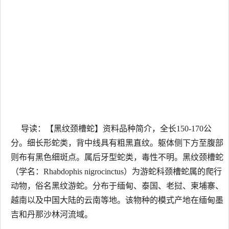
导读：【黑纹颈槽蛇】资料品种简介，全长150-170公
分。细长形蛇类，背中线具有粗黑直纹。躯体侧下方至腹部
则布有黑色细斑点。属后牙型蛇类，毒性不明。黑纹颈槽蛇
（学名：Rhabdophis nigrocinctus）为游蛇科颈槽蛇属的爬行
动物，俗名黑纹游蛇。分布于缅甸、泰国、老挝、柬埔寨、
越南以及中国大陆的云南等地。该物种的模式产地在缅甸墨
吉和丹那沙林河流域。