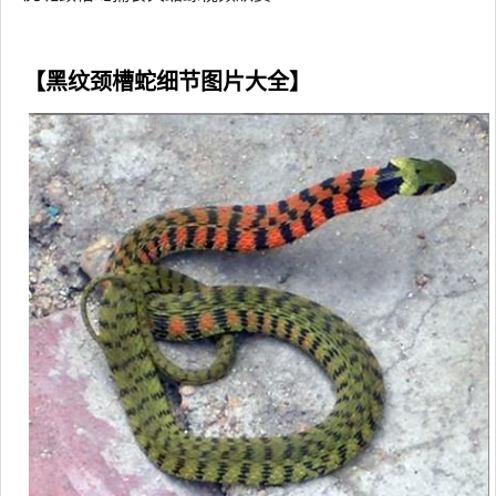
【黑纹颈槽蛇细节图片大全】