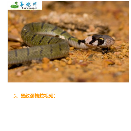
5、黑纹颈槽蛇视频：