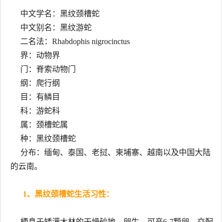
中文学名：黑纹颈槽蛇
中文别名：黑纹游蛇
二名法：Rhabdophis nigrocinctus
界：动物界
门：脊索动物门
纲：爬行纲
目：有鳞目
科：游蛇科
属：颈槽蛇属
种：黑纹颈槽蛇
分布：缅甸、泰国、老挝、柬埔寨、越南以及中国大陆
的云南。
1、黑纹颈槽蛇生活习性：
栖息于矮灌木林的干燥砂地。卵生。可产6-7颗卵。交配