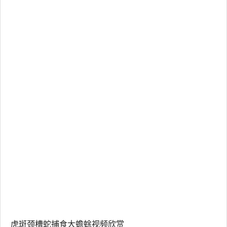
虎斑颈槽蛇捕食大蟾蜍视频欣赏