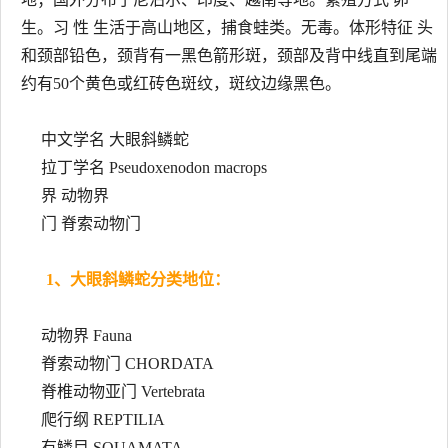
生。习 性 生活于高山地区，捕食蛙类。无毒。体形特征 头
和颈部铅色，颈背有一黑色箭形斑，颈部及背中线直到尾端
约有50个黄色或红砖色斑纹，斑纹边缘黑色。
中文学名 大眼斜鳞蛇
拉丁学名 Pseudoxenodon macrops
界 动物界
门 脊索动物门
1、大眼斜鳞蛇分类地位：
动物界 Fauna
脊索动物门 CHORDATA
脊椎动物亚门 Vertebrata
爬行纲 REPTILIA
有鳞目 SQUAMATA