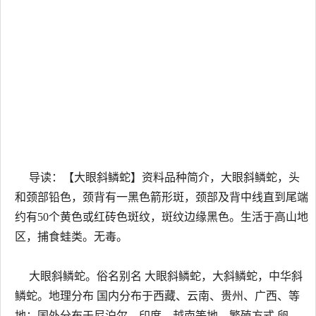
导读：【大眼斜鳞蛇】资料品种简介，大眼斜鳞蛇，头
和颈部铅色，颈背有一黑色箭形斑，颈部及背中线直到尾端
约有50个黄色或红砖色斑纹，斑纹边缘黑色。生活于高山地
区，捕食蛙类。无毒。
大眼斜鳞蛇。俗名别名 大眼斜鳞蛇，大斜鳞蛇，中华斜
鳞蛇。地理分布 国内分布于西藏、云南、贵州、广西、等
地；国外分布于尼泊尔、印度、越南等地。繁殖方式 卵