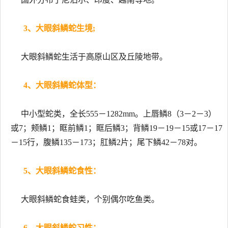
3、大眼斜鳞蛇生境;
大眼斜鳞蛇生活于高原山区及丘陵地带。
4、大眼斜鳞蛇体型：
中小型蛇类，全长555－1282mm。上唇鳞8（3－2－3）
或7；颊鳞1；眶前鳞1；眶后鳞3；背鳞19－19－15或17－17
－15行，腹鳞135－173；肛鳞2片；尾下鳞42－78对。
5、大眼斜鳞蛇食性：
大眼斜鳞蛇食蛙类，个别偶尔吃鱼类。
6、大眼斜鳞蛇习性：