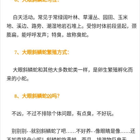
白天活动。常见于常绿阔叶林、草灌丛、园田、玉米
地、溪边、路旁、潮湿地岩石堆上。受惊时体前段竖起，颈
膨扁，能呼呼发声；特臭，故称臭蛇。
7、大眼斜鳞蛇繁殖方式：
大眼斜鳞蛇和其他大多数蛇类一样，是卵生繁殖孵化而
来的小蛇。
8、大眼斜鳞蛇凶吗？
不凶，不过不排除个体问题，有点臭，不好玩。
别别别- -就别斜鳞蛇了吧……不好养- -像眼睛是像……还
不如直接舟山呢！斜鳞蛇吃青蛙，而且，排泄物巨臭无