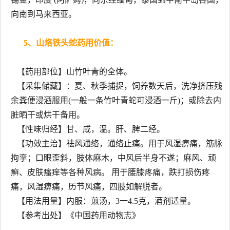
向南到马来西亚。
5、山烙铁头蛇药用价值：
【药用部位】山竹叶青的全体。
【采集储藏】：夏、秋季捕捉，饲养数天后，洗净挤压残
余粪便浸酒服用(一般一条竹叶青蛇可浸酒一斤)；或除去内
脏晒干或烘干备用。
【性味归经】甘、咸，温。肝、脾二经。
【功效主治】祛风通络，通络止痛。用于风湿痹痛，筋脉
拘挛；口眼歪斜，肢体麻木，中风后半身不遂；麻风、顽
癣、皮肤瘙痒等各种风病。 用于腰膝疼痛，跌打损伤疼
痛，风湿痹痛，历节风痛，四肢如解脱者。
【用法用量】内服：煎汤，3一4.5克，酒剂适量。
【参考出处】《中国药用动物志》