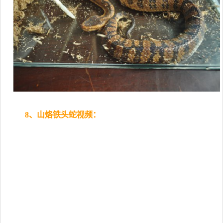
8、山烙铁头蛇视频：