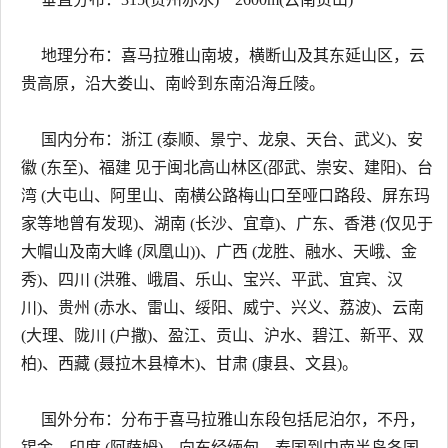
地理分布：喜马拉雅山南坡，横断山及其东延山区，云
贵高原，沿大娄山、南岭到东南沿海丘陵。
国内分布：浙江 (泰顺、景宁、龙泉、天台、武义)、安
徽 (东至)、福建 见于闽北高山林区(邵武、崇安、建阳)、台
湾 (大屯山、阿里山、南横公路梅山口至哑口路段、屏东玛
家等地曾有发现)、湖南 (长沙、宜章)、广东、香港 (仅见于
大帽山及南大峰 (凤凰山))、广西 (龙胜、融水、天峨、金
秀)、四川 (洪雅、峨眉、乐山、宝兴、平武、宜宾、汉
川)、贵州 (赤水、雷山、绥阳、威宁、兴义、荔波)、云南
(大理、陇川 (户撒)、盈江、贡山、沪水、碧江、新平、双
柏)、西藏 (聂拉木县樟木)、甘肃 (康县、文县)。
国外分布：分布于喜马拉雅山东段包括尼泊尔，不丹，
锡金，印度 (阿萨姆)，向东经缅甸，泰国到中南半岛各国，