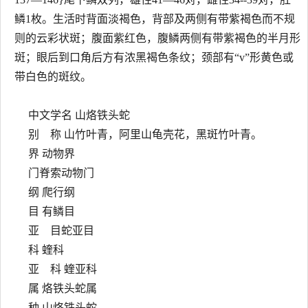
鳞1枚。生活时背面淡褐色，背部及两侧有带紫褐色而不规
则的云彩状斑；腹面紫红色，腹鳞两侧有带紫褐色的半月形
斑；眼后到口角后方有浓黑褐色条纹；颈部有“v”形黄色或
带白色的斑纹。
中文学名 山烙铁头蛇
别 称 山竹叶青，阿里山龟壳花，黑斑竹叶青。
界 动物界
门脊索动物门
纲 爬行纲
目 有鳞目
亚 目蛇亚目
科 蝰科
亚 科 蝰亚科
属 烙铁头蛇属
种 山烙铁头蛇