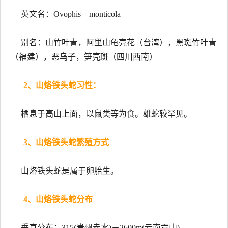
英文名：Ovophis monticola
别名：山竹叶青，阿里山龟壳花（台湾），黑斑竹叶青
（福建），恶乌子，笋壳斑（四川西南）
2、山烙铁头蛇习性：
栖息于高山上面，以鼠类等为食。雄蛇较罕见。
3、山烙铁头蛇繁殖方式
山烙铁头蛇是属于卵胎生。
4、山烙铁头蛇分布
垂直分布：315(贵州赤水)－2600m(云南贡山)