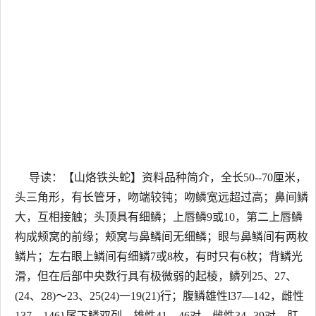
导读：【山烙铁头蛇】资料品种简介，全长50--70厘米，
头三角形，有长管牙，吻端较钝；吻鳞宽远超过高；鼻间鳞
大，互相接触；头顶具有细鳞；上唇鳞9或10，第二上唇鳞
构成颊窝的前缘；颊窝与鼻鳞间无细鳞；眼与鼻鳞间有两枚
鳞片；左右眼上鳞间有细鳞7或8枚，有时只有6枚；背鳞光
滑，但在后部中央数行具有极微弱的起棱，鳞列25、27、
(24、28)～23、25(24)一19(21)行；腹鳞雄性l37—142，雌性
137—146}尾下鳞双列，雄性41—46对，雌性34--39对，肛