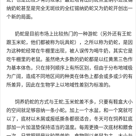
纳奶蛇甚至是完全无斑纹的全红锡纳奶蛇又为奶蛇开创出一
个新的局面。
奶蛇是目前市场上比较热门的一种游蛇（另外还有王蛇
跟玉米蛇，他们都被称为玩具蛇），之所以称为奶蛇，是因
为这种蛇经常在牛棚里出现，被人误传为喝牛奶，其实它是
吃牛棚里的老鼠。虽然绝大多数的奶蛇都是以红黄黑三色作
为基本体色，只在排列顺序上有所区别，但由于分布地域极
为广阔，造成不同地区间的种类在体色上都会或多或少的有
所差异，因此在生物学上以地域性差别为标准的。
饲养奶蛇的方式与王蛇,玉米蛇差不多，只要有鞋盒大小
的空间就足够容纳一条小蛇。加上一个水盆，和一个窝就可
以了，底材以木屑或报纸撕条都很适合，冬天可在饲养缸底
部加一片加温垫保持适当的温度。每周更换一次底材和餵食
一次，日常照顾是比较简单的。食物则以老鼠为主，大小与