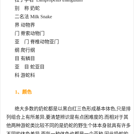
别 称 奶蛇
二名法 Milk Snake
界 动物界
门 脊索动物门
亚 门 脊椎动物亚门
纲 爬行纲
目 有鳞目
亚 目 蛇亚目
科 游蛇科
1、颜色
绝大多数的奶蛇都是以黑白红三色形成基本体色,只是排
列组合上有所差异,要清楚辨识是有点困难度的.而相对于其
他两种游蛇类比较不同的是奶蛇的野生个体本身就具有许多
不同的体色差异,而每一种体色也都是一个亚种,因此奶蛇的