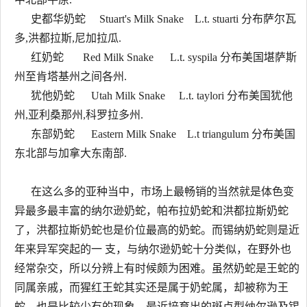
史都华奶蛇 Stuart's Milk Snake L.t. stuarti 分布萨尔瓦
多,洪都拉斯,尼加拉瓜.
红奶蛇 Red Milk Snake L.t. syspila 分布美国堪萨斯
州至肯塔基州之间各州.
犹他奶蛇 Utah Milk Snake L.t. taylori 分布美国犹他
州,亚利桑那州,科罗拉多州.
东部奶蛇 Eastern Milk Snake L.t triangulum 分布美国
东北部与加拿大东南部.
在这么多的亚种当中，市场上最畅销的当然就是体色变
异最多最丰富的纳尔逊奶蛇，帕布拉奶蛇和洪都拉斯奶蛇
了，洪都拉斯奶蛇也是价位最高的奶蛇。而锡纳奶蛇则是近
年来异军突起的一 支，与纳尔逊奶蛇十分类似，在野外也
经常杂交，所以分辨上有时候颇为困难。虽然奶蛇是王蛇的
同属亲戚，而猩红王蛇其实还是属于奶蛇属，却被称为王
蛇，也是比较少有的现象。最近培育出的斑点型纳尔逊及锡