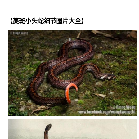
【菱斑小头蛇细节图片大全】