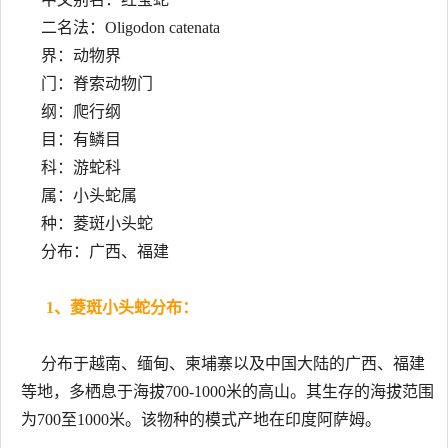
二名法：Oligodon catenata
界：动物界
门：脊索动物门
纲：爬行纲
目：有鳞目
科：游蛇科
属：小头蛇属
种：菱斑小头蛇
分布：广西、福建
1、菱斑小头蛇分布：
分布于越南、缅甸、柬埔寨以及中国大陆的广西、福建
等地，多栖息于海拔700-1000米的高山。其生存的海拔范围
为700至1000米。该物种的模式产地在印度阿萨姆。