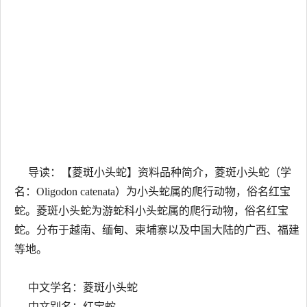
导读：【菱斑小头蛇】资料品种简介，菱斑小头蛇（学
名：Oligodon catenata）为小头蛇属的爬行动物，俗名红宝
蛇。菱斑小头蛇为游蛇科小头蛇属的爬行动物，俗名红宝
蛇。分布于越南、缅甸、柬埔寨以及中国大陆的广西、福建
等地。
中文学名：菱斑小头蛇
中文别名：红宝蛇