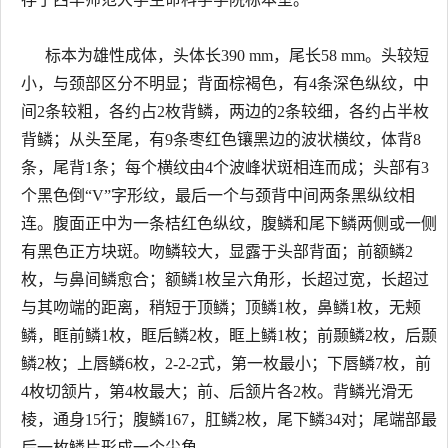
标本为雄性成体，头体长390 mm，尾长58 mm。头较短
小，与颈部区分不明显；背面棕褐色，有4条深色纵纹，中
间2条较粗，各约占2枚背鳞，两边的2条较细，各约占半枚
背鳞；从头至尾，有9条枣红色镶黑边的波状横纹，体背8
条，尾背1条；每个横纹由4个波峰状斑相连而成；头部有3
个黑色倒“V”字形纹，最后一个与颈背中间两条黑纵纹相
连。腹面正中为一条桔红色纵纹，腹鳞和尾下鳞两侧或一侧
有黑色正方块斑。吻鳞较大，显露于头部背面；前额鳞2
枚，与鼻间鳞愈合；额鳞1枚呈六角形，长超过宽，长超过
与其吻端的距离，稍短于顶鳞；顶鳞1枚，鼻鳞1枚，无颊
鳞，眶前鳞1枚，眶后鳞2枚，眶上鳞1枚；前颞鳞2枚，后颞
鳞2枚；上唇鳞6枚，2-2-2式，第一枚最小；下唇鳞7枚，前
4枚切颔片，第4枚最大；前、后颔片各2枚。背鳞光滑无
棱，通身15行；腹鳞167，肛鳞2枚，尾下鳞34对；尾端部最
后一枚鳞片形成一个尖角。