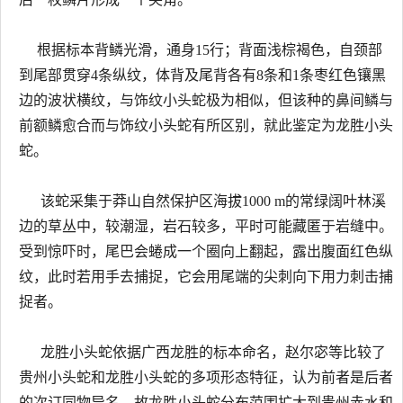
根据标本背鳞光滑，通身15行；背面浅棕褐色，自颈部
到尾部贯穿4条纵纹，体背及尾背各有8条和1条枣红色镶黑
边的波状横纹，与饰纹小头蛇极为相似，但该种的鼻间鳞与
前额鳞愈合而与饰纹小头蛇有所区别，就此鉴定为龙胜小头
蛇。
该蛇采集于莽山自然保护区海拔1000 m的常绿阔叶林溪
边的草丛中，较潮湿，岩石较多，平时可能藏匿于岩缝中。
受到惊吓时，尾巴会蜷成一个圈向上翻起，露出腹面红色纵
纹，此时若用手去捕捉，它会用尾端的尖刺向下用力刺击捕
捉者。
龙胜小头蛇依据广西龙胜的标本命名，赵尔宓等比较了
贵州小头蛇和龙胜小头蛇的多项形态特征，认为前者是后者
的次订同物异名，故龙胜小头蛇分布范围扩大到贵州赤水和