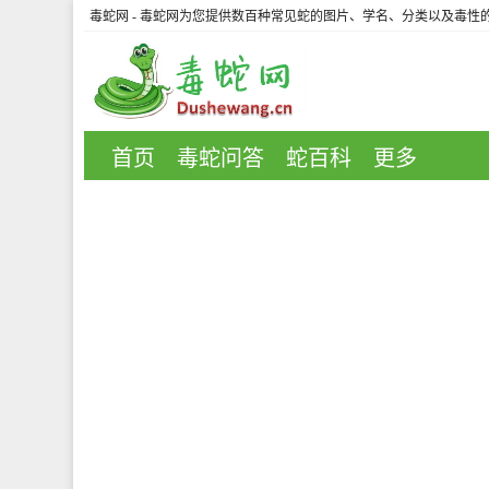
毒蛇网
- 毒蛇网为您提供数百种常见蛇的图片、学名、分类以及毒性
首页
毒蛇问答
蛇百科
更多