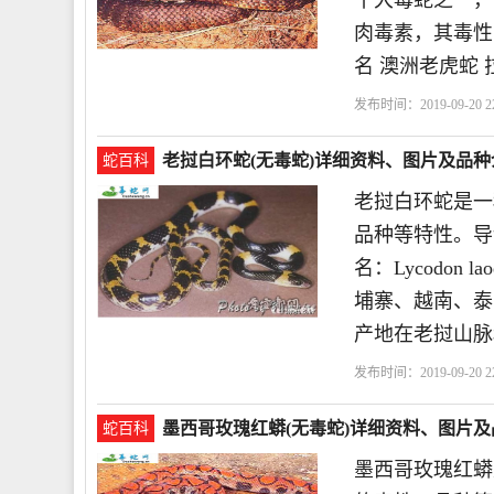
十大毒蛇之一，
肉毒素，其毒性
名 澳洲老虎蛇 拉丁
发布时间：2019-09-20 22
老挝白环蛇(无毒蛇)详细资料、图片及品种
蛇百科
老挝白环蛇是一
品种等特性。导
名：Lycodon
埔寨、越南、泰
产地在老挝山脉
发布时间：2019-09-20 22
墨西哥玫瑰红蟒(无毒蛇)详细资料、图片
蛇百科
墨西哥玫瑰红蟒