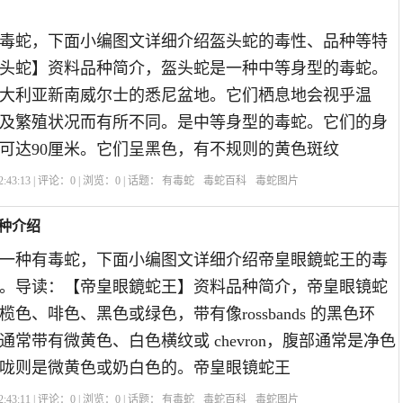
毒蛇，下面小编图文详细介绍盔头蛇的毒性、品种等特
头蛇】资料品种简介，盔头蛇是一种中等身型的毒蛇。
大利亚新南威尔士的悉尼盆地。它们栖息地会视乎温
及繁殖状况而有所不同。是中等身型的毒蛇。它们的身
长可达90厘米。它们呈黑色，有不规则的黄色斑纹
:43:13 | 评论：
0
| 浏览：
0
| 话题：
有毒蛇
毒蛇百科
毒蛇图片
种介绍
一种有毒蛇，下面小编图文详细介绍帝皇眼鏡蛇王的毒
。导读：【帝皇眼鏡蛇王】资料品种简介，帝皇眼镜蛇
色、啡色、黑色或绿色，带有像rossbands 的黑色环
常带有微黄色、白色横纹或 chevron，腹部通常是净色
咙则是微黄色或奶白色的。帝皇眼镜蛇王
:43:11 | 评论：
0
| 浏览：
0
| 话题：
有毒蛇
毒蛇百科
毒蛇图片