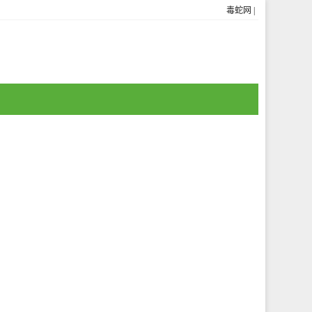
毒蛇网
|