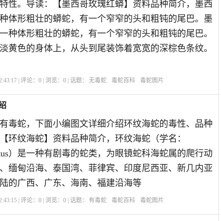
特性。导读：【墨西哥玫瑰红蟒】资料品种简介，墨西
种体形粗壮的蟒蛇，有一个窄窄的头和粗钝的尾巴。墨
一种体形粗壮的蟒蛇，有一个窄窄的头和粗钝的尾巴。
淡黄色的身体上，从头到尾装饰着宽宽的深棕色条纹。
:43:17 | 评论：
0
| 浏览：
0
| 话题：
无毒蛇
毒蛇百科
毒蛇图片
绍
有毒蛇，下面小编图文详细介绍环纹海蛇的毒性、品种
【环纹海蛇】资料品种简介，环纹海蛇（学名：
 fasciatus）是一种有剧毒的蛇类，为眼镜蛇科海蛇属的爬行动
、缅甸沿海、泰国湾、菲律宾、印度尼西亚、新几内亚
陆的广西、广东、海南、福建沿海等
:43:15 | 评论：
0
| 浏览：
0
| 话题：
有毒蛇
毒蛇百科
毒蛇图片