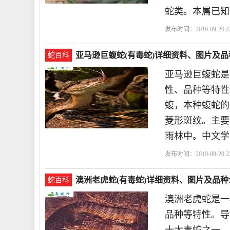
蛇类。本属已知
发布时间：2019-09-20 22
亚马逊巨蝮蛇(有毒蛇)详细资料、图片及品
蛇百科
亚马逊巨蝮蛇是
性、品种等特性
蝮，本种蝮蛇的
菱形斑纹。主要
雨林中。中文学名
发布时间：2019-09-20 22
澳洲老虎蛇(有毒蛇)详细资料、图片及品种
蛇百科
澳洲老虎蛇是一
品种等特性。导