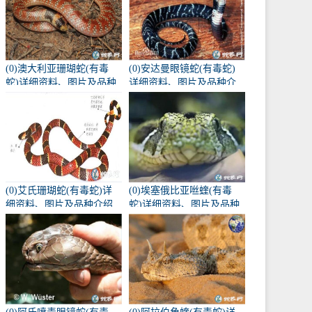
(0)澳大利亚珊瑚蛇(有毒
(0)安达曼眼镜蛇(有毒蛇)
蛇)详细资料、图片及品种
详细资料、图片及品种介
介绍
绍
(0)艾氏珊瑚蛇(有毒蛇)详
(0)埃塞俄比亚咝蝰(有毒
细资料、图片及品种介绍
蛇)详细资料、图片及品种
介绍