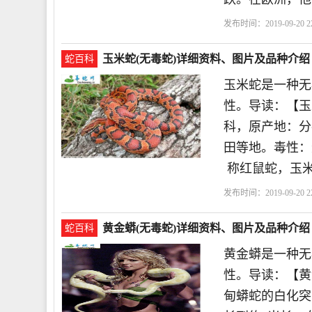
发布时间：2019-09-20 22
玉米蛇(无毒蛇)详细资料、图片及品种介绍
蛇百科
玉米蛇是一种无
性。导读：【玉
科，原产地：分
田等地。毒性：无毒
称红鼠蛇，玉米
发布时间：2019-09-20 22
黄金蟒(无毒蛇)详细资料、图片及品种介绍
蛇百科
黄金蟒是一种无
性。导读：【黄金
甸蟒蛇的白化突