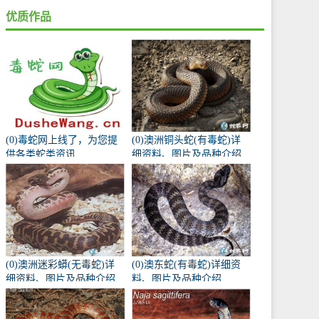
优质作品
(0)毒蛇网上线了，为您提
(0)澳洲铜头蛇(有毒蛇)详
供各类蛇类资讯
细资料、图片及品种介绍
(0)澳洲迷彩蟒(无毒蛇)详
(0)澳东蛇(有毒蛇)详细资
细资料、图片及品种介绍
料、图片及品种介绍